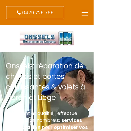
0479 725 765
Onssels: réparation de
châssis et portes
coulissantes & volets à
Fléron et Liège
Polyvalent et qualifié, j'effectue
pour vous de nombreux
services
de réparation
pour
optimiser vos