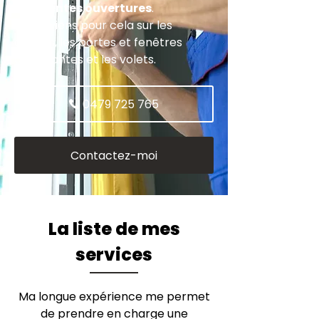
différentes ouvertures
.
J'interviens pour cela sur les
châssis, les portes et fenêtres
coulissantes et les volets.
0479 725 765
Contactez-moi
La liste de mes
services
Ma longue expérience me permet
de prendre en charge une