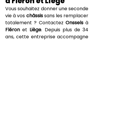
à Fléron et Liège
Vous souhaitez donner une seconde 
vie à vos 
châssis
 sans les remplacer 
totalement ? Contactez 
Onssels
 à 
Fléron
 et 
Liège
. Depuis plus de 34 
ans, cette entreprise accompagne 
les 
particuliers
 et les 
professionnels
 dans la 
réparation 
de leurs 
châssis de fenêtres
, de 
portes fenêtres
 et de 
portes 
coulissantes
. 
Contactez l’équipe 
dès maintenant !
À découvrir également
 : 
Réparer 
son châssis au lieu de le remplacer, 
quels avantages ?